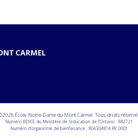
ONT CARMEL
©2026 École Notre-Dame du Mont Carmel. Tous droits réservé
Numéro BDICE du Ministère de l’éducation de l’Ontario : 882721
Numéro d’organisme de bienfaisance : 804304814 RR 0001